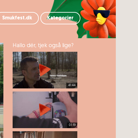
Smukfest.dk
Kategorier
Hallo dér, tjek også lige?
41:44
01:19