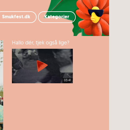
Smukfest.dk
Kategorier
Hallo dér, tjek også lige?
03:41