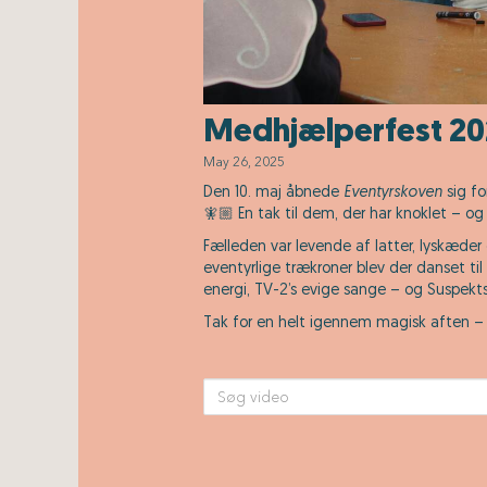
Medhjælperfest 2
May 26, 2025
Den 10. maj åbnede
Eventyrskoven
sig fo
🧚🏼 En tak til dem, der har knoklet – og
Fælleden var levende af latter, lyskæde
eventyrlige trækroner blev der danset ti
energi, TV-2’s evige sange – og Suspekt
Tak for en helt igennem magisk aften – o