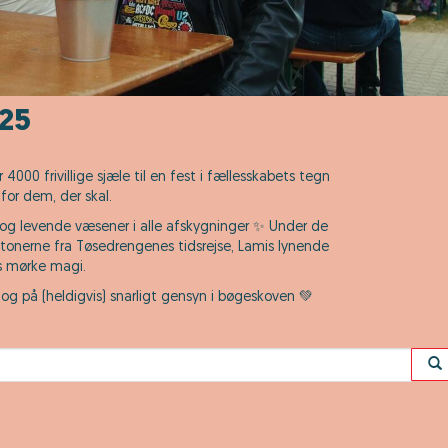
025
r 4000 frivillige sjæle til en fest i fællesskabets tegn
 for dem, der skal.
r og levende væsener i alle afskygninger ✨ Under de
l tonerne fra Tøsedrengenes tidsrejse, Lamis lynende
s mørke magi.
g på (heldigvis) snarligt gensyn i bøgeskoven 💚