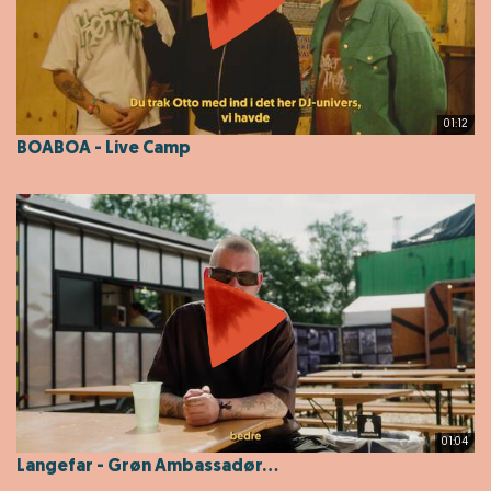
01:12
BOABOA - Live Camp
01:04
Langefar - Grøn Ambassadør...