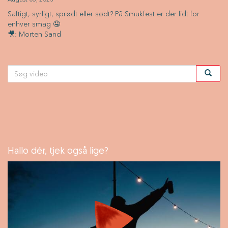
Saftigt, syrligt, sprødt eller sødt? På Smukfest er der lidt for
enhver smag 🤤
🎥: Morten Sand
Hallo dér, tjek også lige?