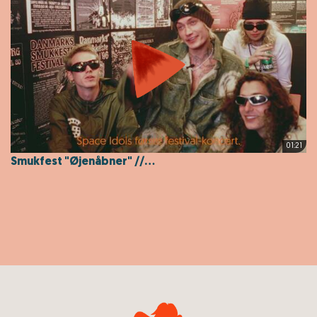
01:21
Smukfest "Øjenåbner" //...