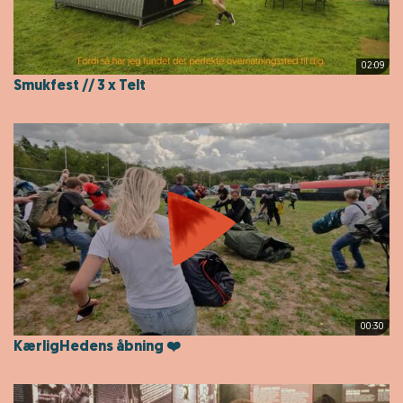
02:09
Smukfest // 3 x Telt
00:30
KærligHedens åbning ❤️