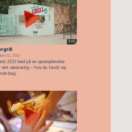
01:51
rgrill
er 22, 2023
st 2023 bød på en spiseoplevelse
 det sædvanlig – hvis du fandt vej
Inde bag...