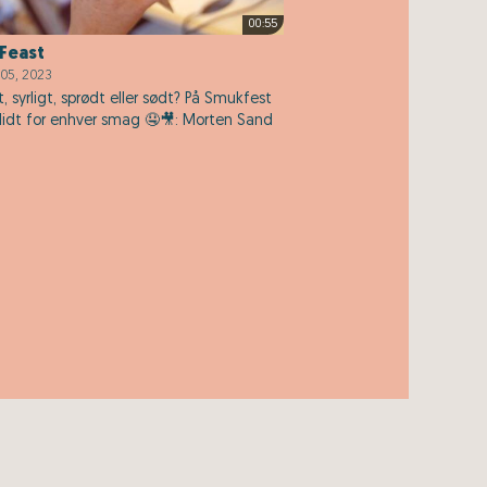
00:55
Feast
05, 2023
t, syrligt, sprødt eller sødt? På Smukfest
 lidt for enhver smag 🤤🎥: Morten Sand