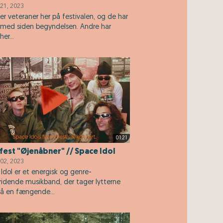
21, 2023
er veteraner her på festivalen, og de har
med siden begyndelsen. Andre har
er...
01:21
est "Øjenåbner" // Space Idol
02, 2023
Idol er et energisk og genre-
ridende musikband, der tager lytterne
å en fængende...