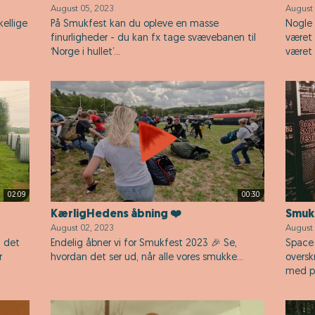
August 05, 2023
August 
kellige
På Smukfest kan du opleve en masse
Nogle 
finurligheder - du kan fx tage svævebanen til
været 
‘Norge i hullet’...
været h
02:09
00:30
KærligHedens åbning ❤️
Smukf
August 02, 2023
August 
- det
Endelig åbner vi for Smukfest 2023 🎉 Se,
Space 
r
hvordan det ser ud, når alle vores smukke...
oversk
med p