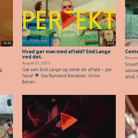
00:39
01:11
Hvad gør man med affald? Emil Lange
Cente
ved det.
Novemb
August 01, 2023
Smukfe
Gør som Emil Lange og sortér dit affald – por
på
udover
favor! 🎥: Siw Nymand-Bendixen, Victor
altså. 
Britorn...