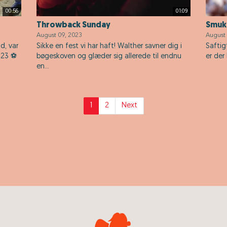
00:56
01:09
Throwback Sunday
Smuk
August 09, 2023
August 
d, var
Sikke en fest vi har haft! Walther savner dig i
Saftig
023 ⚽️
bøgeskoven og glæder sig allerede til endnu
er der
en...
1
2
Next