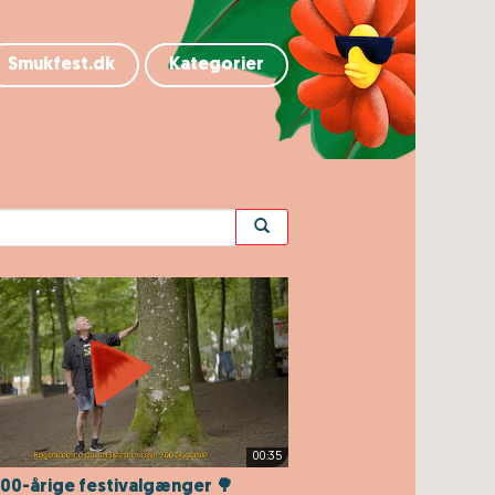
Smukfest.dk
Kategorier
00:35
00-årige festivalgænger 🌳