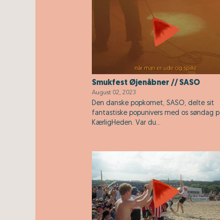
Smukfest Øjenåbner // SASO
August 02, 2023
Den danske popkomet, SASO, delte sit
fantastiske popunivers med os søndag 
KærligHeden. Var du...