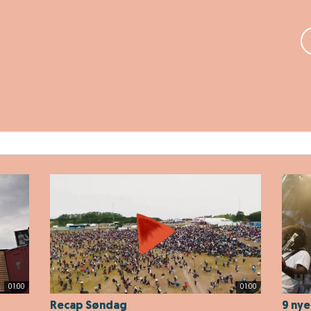
01:00
01:00
Recap Søndag
9 nye