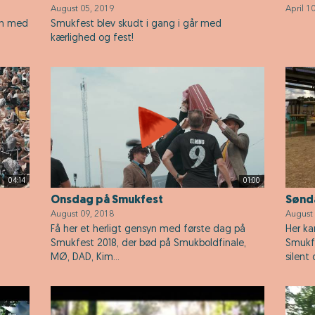
August 05, 2019
April 1
en med
Smukfest blev skudt i gang i går med
kærlighed og fest!
04:14
01:00
Onsdag på Smukfest
Sønd
August 09, 2018
August 
Få her et herligt gensyn med første dag på
Her ka
Smukfest 2018, der bød på Smukboldfinale,
Smukfe
MØ, DAD, Kim...
silent d