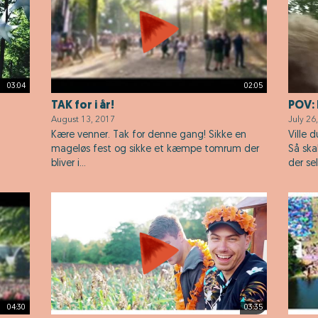
03:04
02:05
TAK for i år!
POV: 
August 13, 2017
July 26
Kære venner. Tak for denne gang! Sikke en
Ville 
mageløs fest og sikke et kæmpe tomrum der
Så ska
bliver i...
der sel
04:30
03:35