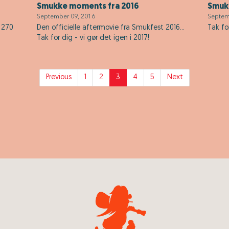
Smukke moments fra 2016
Smukk
September 09, 2016
Septem
 270
Den officielle aftermovie fra Smukfest 2016...
Tak for
Tak for dig - vi gør det igen i 2017!
Previous
1
2
3
4
5
Next