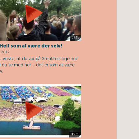
01:35
Helt som at være der selv!
, 2017
du ønske, at du var på Smukfest lige nu?
l du se med her – det er som at være
v.
03:35