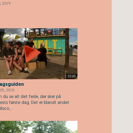
0, 2019
02:00
agsguiden
05, 2018
n du se alt det fede, der sker på
sts første dag. Det er blandt andet
isco,...