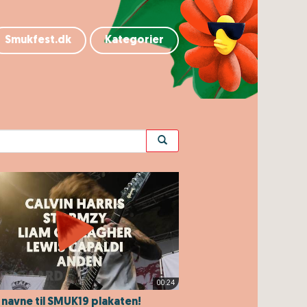
Smukfest.dk
Kategorier
00:24
 navne til SMUK19 plakaten!