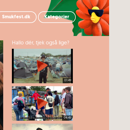
Smukfest.dk
Kategorier
Hallo dér, tjek også lige?
01:49
04:49