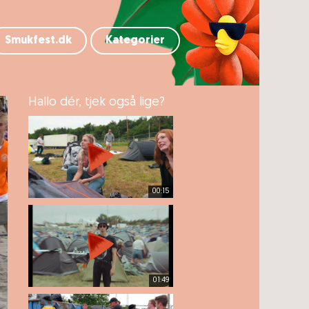
Smukfest.dk
Kategorier
Hallo dér, tjek også lige?
00:15
01:49