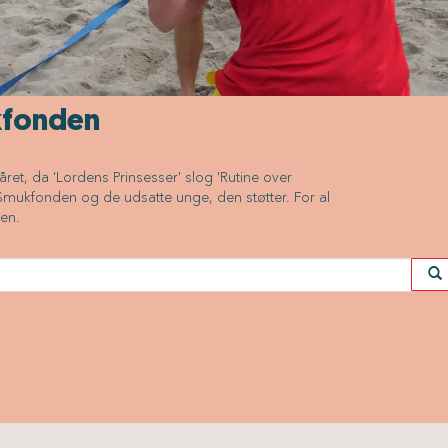
kfonden
et, da 'Lordens Prinsesser' slog 'Rutine over
Smukfonden og de udsatte unge, den støtter. For al
en.