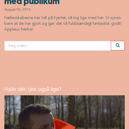
med publikum
August 06, 2016
Fællesskaberne har lidt på hjertet, så kig lige med her. Vi synes
bare at de har gjort og gør det så fuldstændigt fantastisk godt!
Applaus herfra!
Hallo dér, tjek også lige?