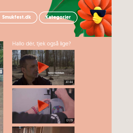
Smukfest.dk
Kategorier
Hallo dér, tjek også lige?
41:44
01:19