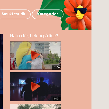
Smukfest.dk
Kategorier
Hallo dér, tjek også lige?
01:34
01:01