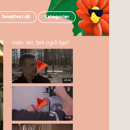
Smukfest.dk
Kategorier
Hallo dér, tjek også lige?
41:44
01:19